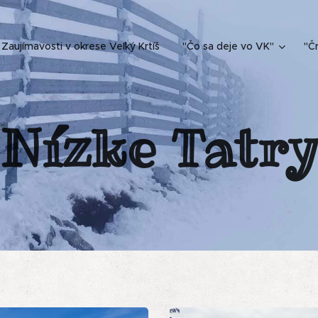
Zaujímavosti v okrese Veľký Krtíš
"Čo sa deje vo VK"
"Čr
Nízke Tatr