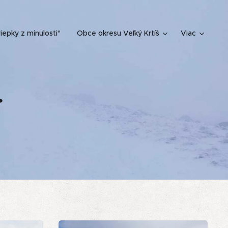
iepky z minulosti"
Obce okresu Veľký Krtíš
Viac
y