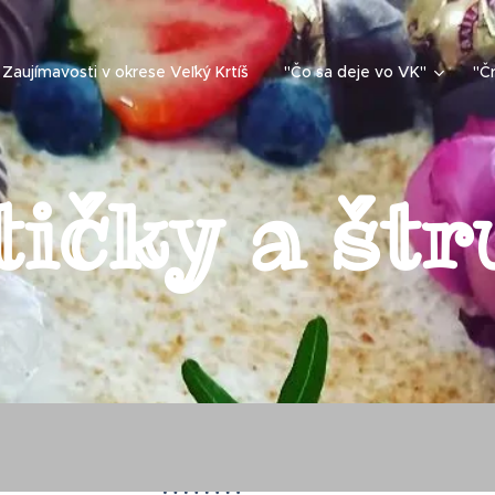
Zaujímavosti v okrese Veľký Krtíš
"Čo sa deje vo VK"
"Čr
tičky a štr