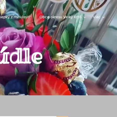
iepky z minulosti"
Obce okresu Veľký Krtíš
Viac
údle