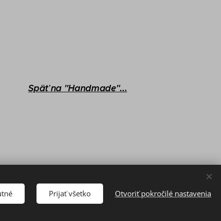
Späť na "Handmade"...
utné
Prijať všetko
Otvoriť pokročilé nastavenia