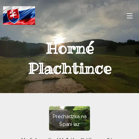
Horné
Plachtince
Prechádzka na
Španí laz