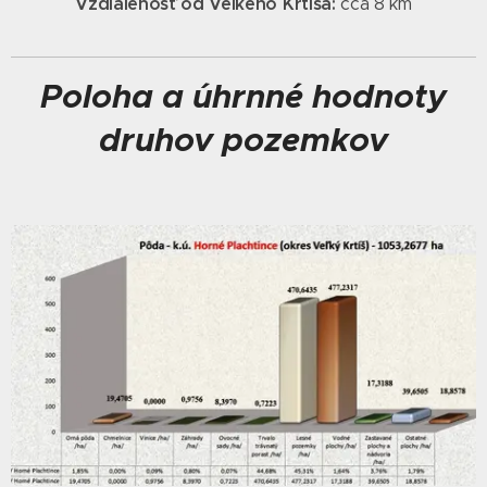
Vzdialenosť od Veľkého Krtíša:
cca 8 km
Poloha a úhrnné hodnoty
druhov pozemkov