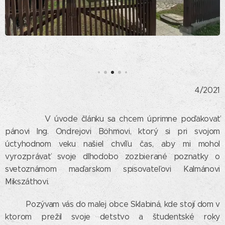
4/2021
V úvode článku sa chcem úprimne poďakovať
pánovi Ing. Ondrejovi Böhmovi, ktorý si pri svojom
úctyhodnom veku našiel chvíľu čas, aby mi mohol
vyrozprávať svoje dlhodobo zozbierané poznatky o
svetoznámom maďarskom spisovateľovi Kalmánovi
Mikszáthovi.
Pozývam vás do malej obce Sklabiná, kde stojí dom v
ktorom prežil svoje detstvo a študentské roky