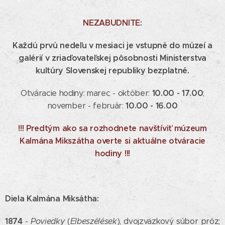
NEZABUDNITE:
Každú prvú nedeľu v mesiaci je vstupné do múzeí a
galérií v zriaďovateľskej pôsobnosti Ministerstva
kultúry Slovenskej republiky bezplatné.
10.00 - 17.00
Otváracie hodiny: marec - október:
;
10.00 - 16.00
november - február:
!!! Predtým ako sa rozhodnete navštíviť múzeum
Kalmána Mikszátha overte si aktuálne otváracie
hodiny !!!
Diela Kalmána Miksátha:
1874
-
Poviedky
(
Elbeszélések
), dvojzväzkový súbor próz;