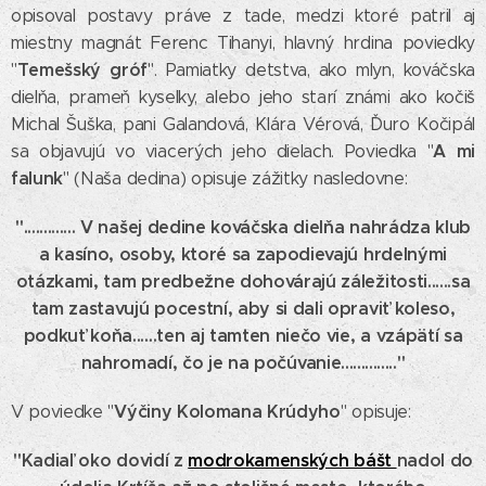
opisoval postavy práve z tade, medzi ktoré patril aj
miestny magnát Ferenc Tihanyi, hlavný hrdina poviedky
Temešský gróf
"
". Pamiatky detstva, ako mlyn, kováčska
dielňa, prameň kyselky, alebo jeho starí známi ako kočiš
Michal Šuška, pani Galandová, Klára Vérová, Ďuro Kočipál
A mi
sa objavujú vo viacerých jeho dielach. Poviedka "
falunk
" (Naša dedina) opisuje zážitky nasledovne:
"............. V našej dedine kováčska dielňa nahrádza klub
a kasíno, osoby, ktoré sa zapodievajú hrdelnými
otázkami, tam predbežne dohovárajú záležitosti......sa
tam zastavujú pocestní, aby si dali opraviť koleso,
podkuť koňa......ten aj tamten niečo vie, a vzápätí sa
nahromadí, čo je na počúvanie.............."
Výčiny Kolomana Krúdyho
V poviedke "
" opisuje:
"Kadiaľ oko dovidí z
modrokamenských bášt
nadol do