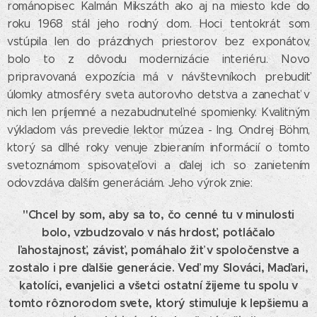
románopisec Kalmán Mikszáth ako aj na miesto kde do
roku 1968 stál jeho rodný dom. Hoci tentokrát som
vstúpila len do prázdnych priestorov bez exponátov,
bolo to z dôvodu modernizácie interiéru. Novo
pripravovaná expozícia má v návštevníkoch prebudiť
úlomky atmosféry sveta autorovho detstva a zanechať v
nich len príjemné a nezabudnuteľné spomienky. Kvalitným
výkladom vás prevedie lektor múzea - Ing. Ondrej Böhm,
ktorý sa dlhé roky venuje zbieraním informácií o tomto
svetoznámom spisovateľovi a ďalej ich so zanietením
odovzdáva ďalším generáciám. Jeho výrok znie:
"Chcel by som, aby sa to, čo cenné tu v minulosti
bolo, vzbudzovalo v nás hrdosť, potláčalo
ľahostajnosť, závisť, pomáhalo žiť v spoločenstve a
zostalo i pre ďalšie generácie. Veď my Slováci, Maďari,
katolíci, evanjelici a všetci ostatní žijeme tu spolu v
tomto rôznorodom svete, ktorý stimuluje k lepšiemu a