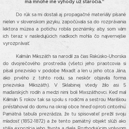
má mnohé iné výhody už stáročia."
Do rúk sa mi dostali aj propagačné materiály písané
nielen v slovenskom jazyku, započúvala sa do rozprávania
lektora múzea a potichu robila poznámky, aby som vám
ich teraz v nasledujúcich riadkoch mohla čo najvernejšie
vyrozprávať.
Kalmán Mikszáth sa narodil za čias Rakúsko-Uhorska
do dvojrečového prostredia (všetci jeho praotcovia si
písali priezvisko v podobe Mixadt a len u jeho otca Jána,
ako prvého z tohto rodu, sa neskôr objavila forma
priezviska Mikszáth). V Sklabinej vtedy žilo asi 5
maďarských rodín a medzi nimi boli Mixszáthovci. Keď mal
Kálmán 5 rokov tak sa spolu s rodičmi a sestrou Mariškou
presťahoval do domu na okraji obce hneď oproti cintorínu.
Pamätná tabuľa prezrádza, že tu spisovateľ prežil svoju
mladosť (1852-1872) a že tento pamätný objekt slúži ako
stála expozícia jeho života a diela. Rozhodujúcim vplyvom