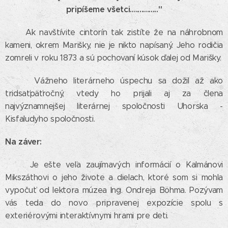
pripíšeme všetci..............."
Ak navštívite cintorín tak zistíte že na náhrobnom
kameni, okrem Marišky, nie je nikto napísaný. Jeho rodičia
zomreli v roku 1873 a sú pochovaní kúsok ďalej od Marišky.
Vážneho literárneho úspechu sa dožil až ako
tridsaťpäťročný, vtedy ho prijali aj za člena
najvýznamnejšej literárnej spoločnosti Uhorska -
Kisfaludyho spoločnosti.
Na záver:
Je ešte veľa zaujímavých informácií o Kalmánovi
Mikszáthovi o jeho živote a dielach, ktoré som si mohla
vypočuť od lektora múzea Ing. Ondreja Böhma. Pozývam
vás teda do novo pripravenej expozície spolu s
exteriérovými interaktívnymi hrami pre deti.