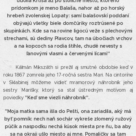
údolia Krtíša až po stoličné mesto, ktorého
prídomkom je meno Balaša, nahor až po horský
hrebeň zvolenskej Lopaty: samí balašovskí poddaní
obývajú všetky biele domčúriky roztrúsené po
skupinkách. Kde sa na rovine ligocú veže s plechovými
strechami, sú dediny Plavcov, tam na úbočiach vrchov
a na kopcoch sa rodia štíhle, chudé nevesty s
ľanovými vlasmi a červenými lícami"
Kálmán Mikszáth si prežil aj smutné obdobie keď v
roku 1867 zomrela jeho 17-ročná sestra Mari. Na cintoríne
v Sklabinej môžeme vidieť mramorový náhrobník jeho
sestry Marišky, ktorý sa stal ústredným motívom aj
"Keď sme viezli náhrobník".
poviedky
"Moja matka sama išla do Pešti, ona zariadila, aký má
byť pomník: nech naň sochár vykreše zlomený ružový
púčik a naspodku nechá kúsok miesta pre ňu, ba aby
sa na okraji ušlo miesto aj mne. Pomaličky sa tam