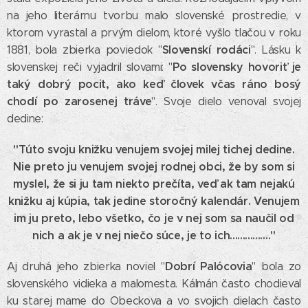
na jeho literárnu tvorbu malo slovenské prostredie, v
ktorom vyrastal a prvým dielom, ktoré vyšlo tlačou v roku
Slovenskí rodáci
1881, bola zbierka poviedok "
". Lásku k
Po slovensky hovoriť je
slovenskej reči vyjadril slovami: "
taký dobrý pocit, ako keď človek včas ráno bosý
chodí po zarosenej tráve
". Svoje dielo venoval svojej
dedine:
"Túto svoju knižku venujem svojej milej tichej dedine.
Nie preto ju venujem svojej rodnej obci, že by som si
myslel, že si ju tam niekto prečíta, veď ak tam nejakú
knižku aj kúpia, tak jedine storočný kalendár. Venujem
im ju preto, lebo všetko, čo je v nej som sa naučil od
nich a ak je v nej niečo súce, je to ich................"
Dobrí Palócovia
Aj druhá jeho zbierka noviel "
" bola zo
slovenského vidieka a malomesta. Kálmán často chodieval
ku starej mame do Obeckova a vo svojich dielach často