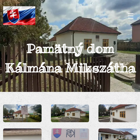
Pamätný dom
Kálmána Mikszátha