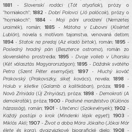
1881
-
Slovenskí rodáci
(
Tót atyafiak
), prózy o
1882
"horniakoch";
-
Dobrí Polovci
(
Jó palócok
), prózy o
1884
"horniakoch";
-
Moji páni urodzení
(
Nemzetes
1885
uraimék
), román;
-
Mátoha v Ľubovni
(
Kisértet
Lublón
), novela s motívom tajomstva, venovaná deťom;
1894
1895
-
Statok na predaj
(
Az eladó birtok
), román;
-
Posledný hradný pán
(
Beszterce ostroma
), román zo
1895
slovenského prostredia;
-
Dvoje volieb v Uhorsku
1895
(
Két választás Magyarországon
);
-
Dáždnik svätého
1897
Petra
(
Szent Péter esernyője
);
-
Hluchý kováč
1898
Prakovský
(
Prakovszky, siket kovács
), novela;
-
1898
Holub v klietke
(
Galamb a kalitkában
), próza;
-
1898
Nová Zríniáda
(
Új Zrínyiász
), próza;
-
Demokrati
(
A
1900
demokraták
), próza;
-
Podivné manželstvo
(
Különös
1901
1902
házasság
), román;
-
Utečenci
(
Szökevények
);
-
1903
Každý postúpi o krok
(
Mindenki lépik egyet
);
-
1907
Miklós Akli;
-
Život a doba Móra Jókaiho
(
Jókai Mór
1908
élete és kora
), dvojzväzkové biografické dielo;
-