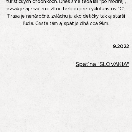
turistických chodníkoch. Dnes sme teda išli "po modrej",
avšak je aj značenie žltou farbou pre cykloturistov "C".
Trasa je nenáročná, zvládnu ju ako detičky tak aj starší
ľudia. Cesta tam aj späť je dlhá cca 9km.
9.2022
Späť na "SLOVAKIA"