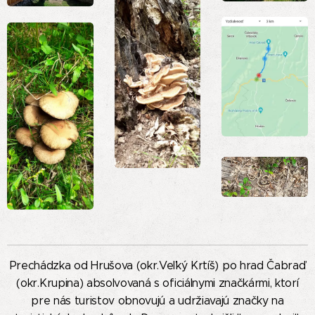
Prechádzka od Hrušova (okr.Veľký Krtíš) po hrad Čabraď
(okr.Krupina) absolvovaná s oficiálnymi značkármi, ktorí
pre nás turistov obnovujú a udržiavajú značky na