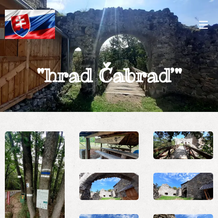
"hrad Čabraď"