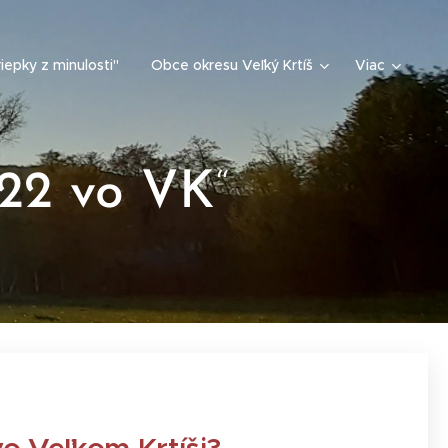
iepky z minulosti"
Obce okresu Veľký Krtíš
Viac
022 vo VK
“