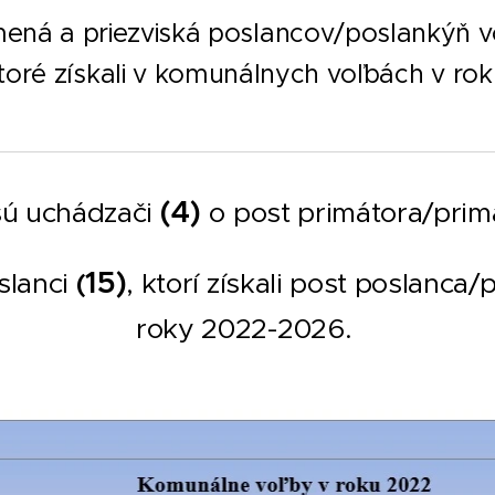
mená a priezviská poslancov/poslankýň v
ktoré získali v komunálnych voľbách v r
(4)
 sú uchádzači
o post primátora/prim
15)
(
slanci
, ktorí získali post poslanc
roky 2022-2026.