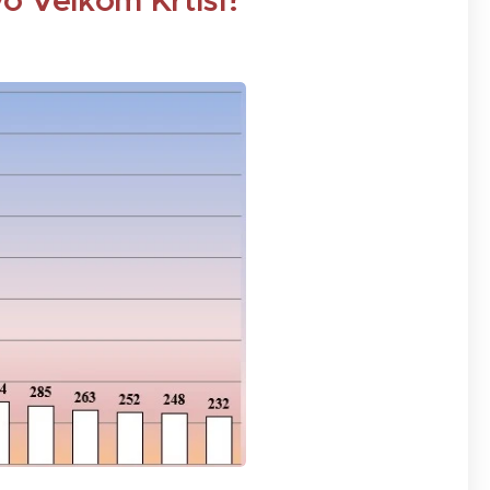
o Veľkom Krtíši?