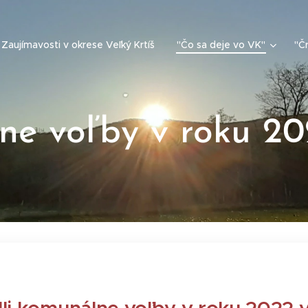
Zaujímavosti v okrese Veľký Krtíš
"Čo sa deje vo VK"
"Čr
ne voľby v roku 2