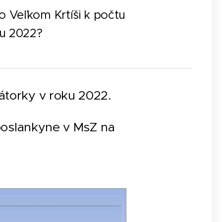
o Veľkom Krtíši k počtu
oku 2022?
átorky v roku 2022.
a/poslankyne v MsZ na