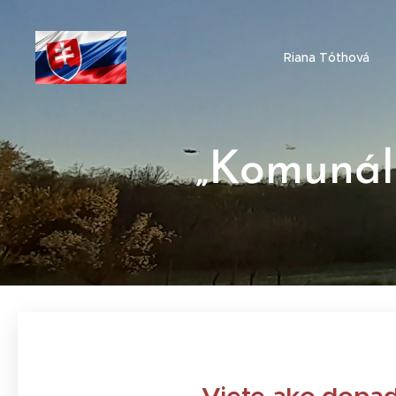
Riana Tóthová
„Komunál